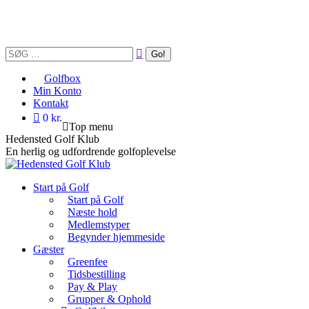
Skip
to
content
Search:
Golfbox
Min Konto
Kontakt
0 kr.
Top menu
Hedensted Golf Klub
En herlig og udfordrende golfoplevelse
Start på Golf
Start på Golf
Næste hold
Medlemstyper
Begynder hjemmeside
Gæster
Greenfee
Tidsbestilling
Pay & Play
Grupper & Ophold