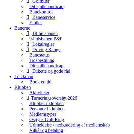
Golfbiler
Dit spillehandicap
Banekontrol
Baneservice
Elbiler
Banerne
18-hulsbanen
9-hulsbanen P&P
Lokalregler
Driving Range
Banestatus
Tidsbestilling
Dit spillehandicap
Etikette og gode råd
Trackman
Book en tid
Klubben
Aktiviteter
Turneringsoversigt 2026
Klubber i klubben
Personer i klubben
Medlemstyper
Østjysk Golf Ring
Udmeldelse / nedgradering af medlemskab
Vilkår og betaling