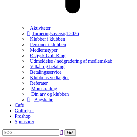
Aktiviteter
Turneringsoversigt 2026
Klubber i klubben
Personer i klubben
Medlemstyper
Østjysk Golf Ring
Udmeldelse / nedgradering af medlemskab
Vilkår og betaling
Betalingsservice
Klubbens vedtægter
Referater
Momsfradrag
Din arv og klubben
Bagskabe
Café
Golfrejser
Proshop
Sponsorer
Search: