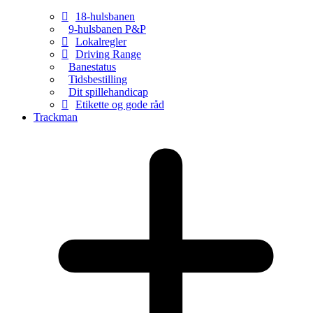
18-hulsbanen
9-hulsbanen P&P
Lokalregler
Driving Range
Banestatus
Tidsbestilling
Dit spillehandicap
Etikette og gode råd
Trackman