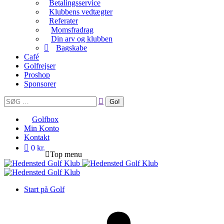
Betalingsservice
Klubbens vedtægter
Referater
Momsfradrag
Din arv og klubben
Bagskabe
Café
Golfrejser
Proshop
Sponsorer
Search:
Golfbox
Min Konto
Kontakt
0 kr.
Top menu
Start på Golf