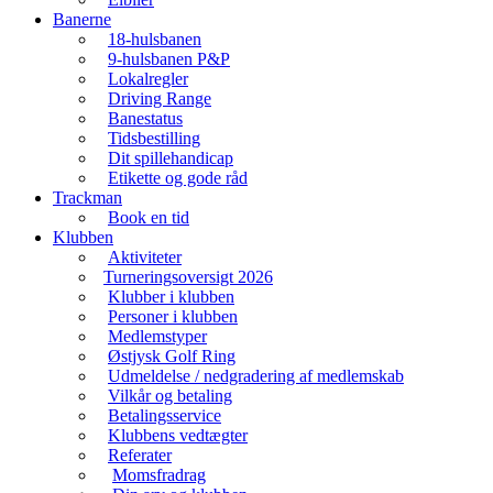
Banerne
18-hulsbanen
9-hulsbanen P&P
Lokalregler
Driving Range
Banestatus
Tidsbestilling
Dit spillehandicap
Etikette og gode råd
Trackman
Book en tid
Klubben
Aktiviteter
Turneringsoversigt 2026
Klubber i klubben
Personer i klubben
Medlemstyper
Østjysk Golf Ring
Udmeldelse / nedgradering af medlemskab
Vilkår og betaling
Betalingsservice
Klubbens vedtægter
Referater
Momsfradrag