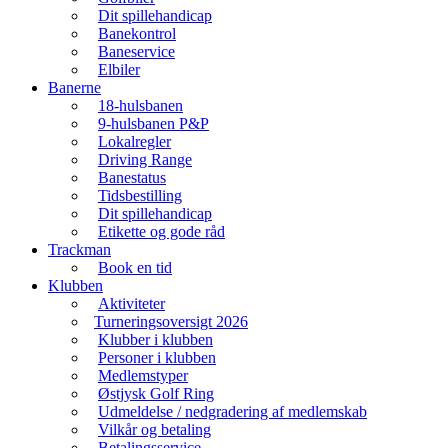
Dit spillehandicap
Banekontrol
Baneservice
Elbiler
Banerne
18-hulsbanen
9-hulsbanen P&P
Lokalregler
Driving Range
Banestatus
Tidsbestilling
Dit spillehandicap
Etikette og gode råd
Trackman
Book en tid
Klubben
Aktiviteter
Turneringsoversigt 2026
Klubber i klubben
Personer i klubben
Medlemstyper
Østjysk Golf Ring
Udmeldelse / nedgradering af medlemskab
Vilkår og betaling
Betalingsservice