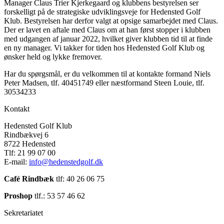
Manager Claus Trier Kjerkegaard og klubbens bestyrelsen ser
forskelligt på de strategiske udviklingsveje for Hedensted Golf
Klub. Bestyrelsen har derfor valgt at opsige samarbejdet med Claus.
Der er lavet en aftale med Claus om at han først stopper i klubben
med udgangen af januar 2022, hvilket giver klubben tid til at finde
en ny manager. Vi takker for tiden hos Hedensted Golf Klub og
ønsker held og lykke fremover.
Har du spørgsmål, er du velkommen til at kontakte formand Niels
Peter Madsen, tlf. 40451749 eller næstformand Steen Louie, tlf.
30534233
Kontakt
Hedensted Golf Klub
Rindbækvej 6
8722 Hedensted
Tlf: 21 99 07 00
E-mail:
info@hedenstedgolf.dk
Café Rindbæk
tlf: 40 26 06 75
Proshop
tlf.: 53 57 46 62
Sekretariatet