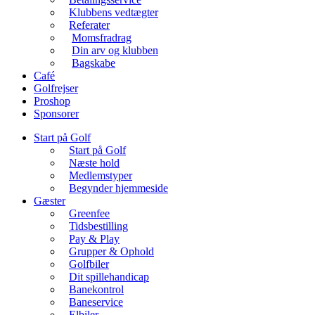
Klubbens vedtægter
Referater
Momsfradrag
Din arv og klubben
Bagskabe
Café
Golfrejser
Proshop
Sponsorer
Start på Golf
Start på Golf
Næste hold
Medlemstyper
Begynder hjemmeside
Gæster
Greenfee
Tidsbestilling
Pay & Play
Grupper & Ophold
Golfbiler
Dit spillehandicap
Banekontrol
Baneservice
Elbiler