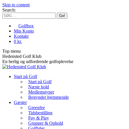
Skip to content
Search:
Golfbox
Min Konto
Kontakt
0 kr.
Top menu
Hedensted Golf Klub
En herlig og udfordrende golfoplevelse
Start på Golf
Start på Golf
Næste hold
Medlemstyper
Begynder hjemmeside
Gæster
Greenfee
Tidsbestilling
Pay & Play
Grupper & Ophold
Golfbiler