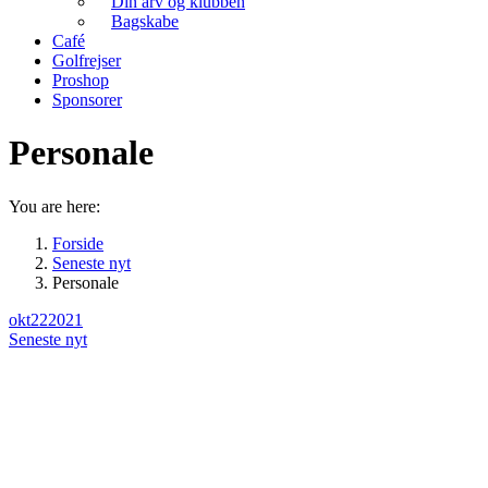
Din arv og klubben
Bagskabe
Café
Golfrejser
Proshop
Sponsorer
Personale
You are here:
Forside
Seneste nyt
Personale
okt
22
2021
Seneste nyt