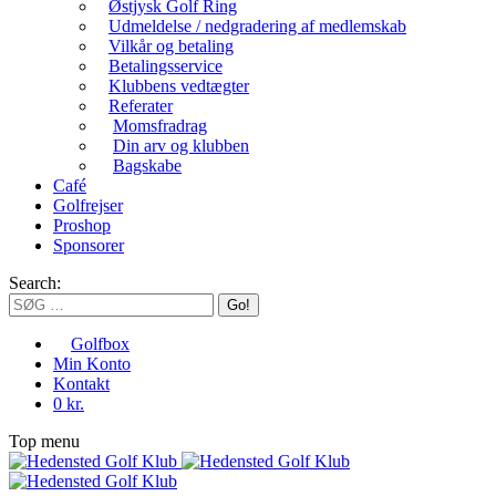
Østjysk Golf Ring
Udmeldelse / nedgradering af medlemskab
Vilkår og betaling
Betalingsservice
Klubbens vedtægter
Referater
Momsfradrag
Din arv og klubben
Bagskabe
Café
Golfrejser
Proshop
Sponsorer
Search:
Golfbox
Min Konto
Kontakt
0 kr.
Top menu