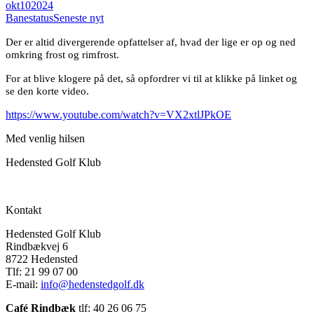
okt
10
2024
Banestatus
Seneste nyt
Der er altid divergerende opfattelser af, hvad der lige er op og ned
omkring frost og rimfrost.
For at blive klogere på det, så opfordrer vi til at klikke på linket og
se den korte video.
https://www.youtube.com/watch?v=VX2xtlJPkOE
Med venlig hilsen
Hedensted Golf Klub
Kontakt
Hedensted Golf Klub
Rindbækvej 6
8722 Hedensted
Tlf: 21 99 07 00
E-mail:
info@hedenstedgolf.dk
Café Rindbæk
tlf: 40 26 06 75