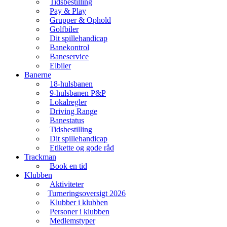
Tidsbestilling
Pay & Play
Grupper & Ophold
Golfbiler
Dit spillehandicap
Banekontrol
Baneservice
Elbiler
Banerne
18-hulsbanen
9-hulsbanen P&P
Lokalregler
Driving Range
Banestatus
Tidsbestilling
Dit spillehandicap
Etikette og gode råd
Trackman
Book en tid
Klubben
Aktiviteter
Turneringsoversigt 2026
Klubber i klubben
Personer i klubben
Medlemstyper