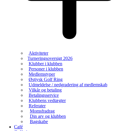
Aktiviteter
Turneringsoversigt 2026
Klubber i klubben
Personer i klubben
Medlemstyper
Østjysk Golf Ring
Udmeldelse / nedgradering af medlemskab
Vilkår og betaling
Betalingsservice
Klubbens vedtægter
Referater
Momsfradrag
Din arv og klubben
Bagskabe
Café