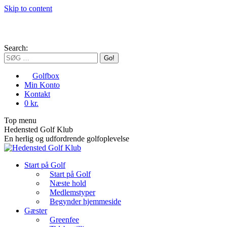
Skip to content
Search:
Golfbox
Min Konto
Kontakt
0 kr.
Top menu
Hedensted Golf Klub
En herlig og udfordrende golfoplevelse
Start på Golf
Start på Golf
Næste hold
Medlemstyper
Begynder hjemmeside
Gæster
Greenfee