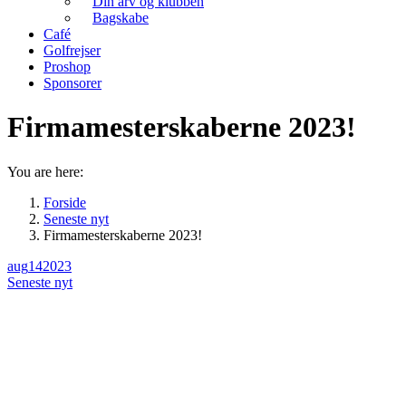
Din arv og klubben
Bagskabe
Café
Golfrejser
Proshop
Sponsorer
Firmamesterskaberne 2023!
You are here:
Forside
Seneste nyt
Firmamesterskaberne 2023!
aug
14
2023
Seneste nyt