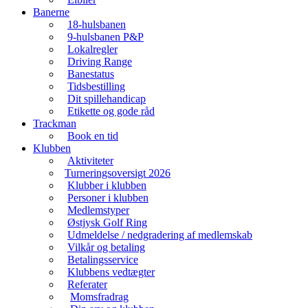
Banerne
18-hulsbanen
9-hulsbanen P&P
Lokalregler
Driving Range
Banestatus
Tidsbestilling
Dit spillehandicap
Etikette og gode råd
Trackman
Book en tid
Klubben
Aktiviteter
Turneringsoversigt 2026
Klubber i klubben
Personer i klubben
Medlemstyper
Østjysk Golf Ring
Udmeldelse / nedgradering af medlemskab
Vilkår og betaling
Betalingsservice
Klubbens vedtægter
Referater
Momsfradrag