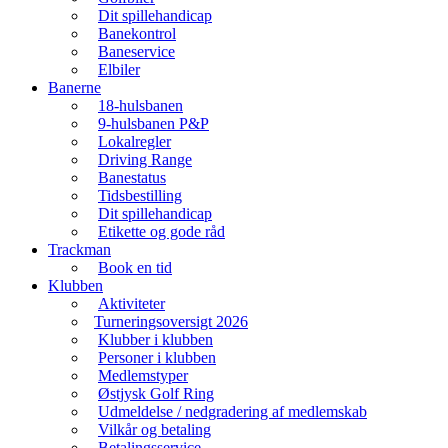
Dit spillehandicap
Banekontrol
Baneservice
Elbiler
Banerne
18-hulsbanen
9-hulsbanen P&P
Lokalregler
Driving Range
Banestatus
Tidsbestilling
Dit spillehandicap
Etikette og gode råd
Trackman
Book en tid
Klubben
Aktiviteter
Turneringsoversigt 2026
Klubber i klubben
Personer i klubben
Medlemstyper
Østjysk Golf Ring
Udmeldelse / nedgradering af medlemskab
Vilkår og betaling
Betalingsservice