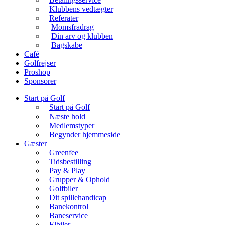
Klubbens vedtægter
Referater
Momsfradrag
Din arv og klubben
Bagskabe
Café
Golfrejser
Proshop
Sponsorer
Start på Golf
Start på Golf
Næste hold
Medlemstyper
Begynder hjemmeside
Gæster
Greenfee
Tidsbestilling
Pay & Play
Grupper & Ophold
Golfbiler
Dit spillehandicap
Banekontrol
Baneservice
Elbiler