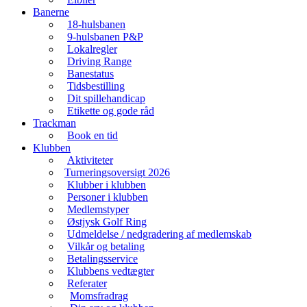
Banerne
18-hulsbanen
9-hulsbanen P&P
Lokalregler
Driving Range
Banestatus
Tidsbestilling
Dit spillehandicap
Etikette og gode råd
Trackman
Book en tid
Klubben
Aktiviteter
Turneringsoversigt 2026
Klubber i klubben
Personer i klubben
Medlemstyper
Østjysk Golf Ring
Udmeldelse / nedgradering af medlemskab
Vilkår og betaling
Betalingsservice
Klubbens vedtægter
Referater
Momsfradrag