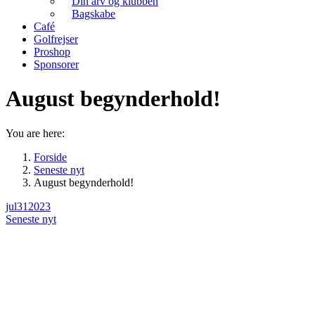
Din arv og klubben
Bagskabe
Café
Golfrejser
Proshop
Sponsorer
August begynderhold!
You are here:
Forside
Seneste nyt
August begynderhold!
jul
31
2023
Seneste nyt