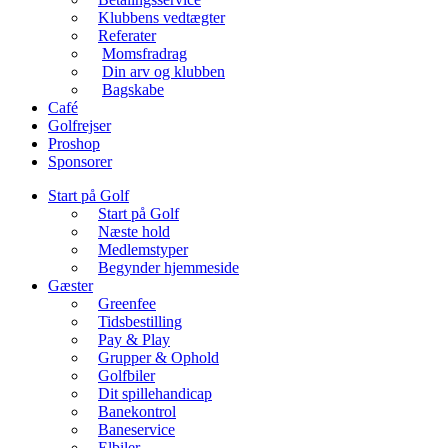
Klubbens vedtægter
Referater
Momsfradrag
Din arv og klubben
Bagskabe
Café
Golfrejser
Proshop
Sponsorer
Start på Golf
Start på Golf
Næste hold
Medlemstyper
Begynder hjemmeside
Gæster
Greenfee
Tidsbestilling
Pay & Play
Grupper & Ophold
Golfbiler
Dit spillehandicap
Banekontrol
Baneservice
Elbiler