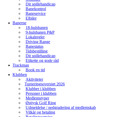
Dit spillehandicap
Banekontrol
Baneservice
Elbiler
Banerne
18-hulsbanen
9-hulsbanen P&P
Lokalregler
Driving Range
Banestatus
Tidsbestilling
Dit spillehandicap
Etikette og gode råd
Trackman
Book en tid
Klubben
Aktiviteter
Turneringsoversigt 2026
Klubber i klubben
Personer i klubben
Medlemstyper
Østjysk Golf Ring
Udmeldelse / nedgradering af medlemskab
Vilkår og betaling
Betalingsservice