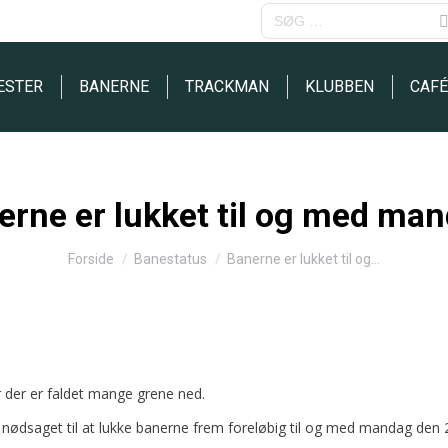
SEARCH:
ÆSTER
BANERNE
TRACKMAN
KLUBBEN
CAFÉ
erne er lukket til og med man
You are here:
Forside
Banestatus
Banerne er lukket til og…
r der er faldet mange grene ned.
os nødsaget til at lukke banerne frem foreløbig til og med mandag den 