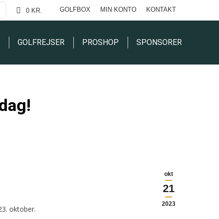
GOLFBOX
MIN KONTO
KONTAKT
0 KR.
GOLFREJSER
PROSHOP
SPONSORER
dag!
okt
21
2023
23. oktober.