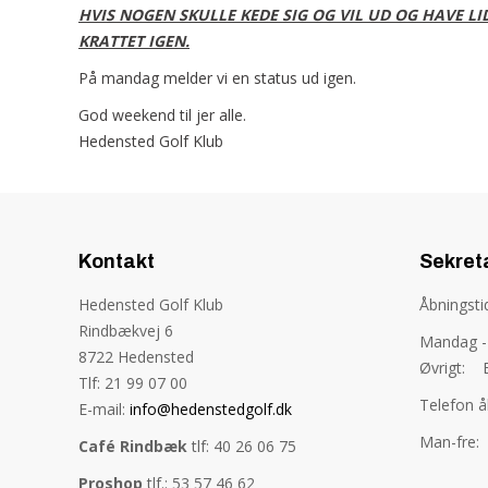
HVIS NOGEN SKULLE KEDE SIG OG VIL UD OG HAVE LI
KRATTET IGEN.
På mandag melder vi en status ud igen.
God weekend til jer alle.
​​​​​​​Hedensted Golf Klub
Kontakt
Sekret
Hedensted Golf Klub
Åbningst
Rindbækvej 6
Mandag - 
8722 Hedensted
Øvrigt: E
Tlf: 21 99 07 00
Telefon å
E-mail:
info@hedenstedgolf.dk
Man-fre: 
Café Rindbæk
tlf: 40 26 06 75
Proshop
tlf.: 53 57 46 62