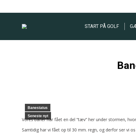
START PÅ GOLF
G
Ban
Banestatus
Seneste nyt
Vores baner har fået en del “tæv” her under stormen, hvo
Samtidig har vi fået op til 30 mm. regn, og derfor ser vi 