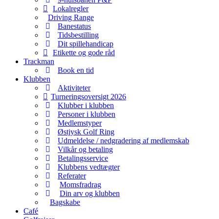
Lokalregler
Driving Range
Banestatus
Tidsbestilling
Dit spillehandicap
Etikette og gode råd
Trackman
Book en tid
Klubben
Aktiviteter
Turneringsoversigt 2026
Klubber i klubben
Personer i klubben
Medlemstyper
Østjysk Golf Ring
Udmeldelse / nedgradering af medlemskab
Vilkår og betaling
Betalingsservice
Klubbens vedtægter
Referater
Momsfradrag
Din arv og klubben
Bagskabe
Café