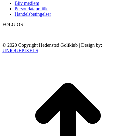
Bliv medlem
Persondatapolitik
Handelsbetingelser
FØLG OS
© 2020 Copyright Hedensted Golfklub | Design by:
UNIQUEPIXELS
t
T