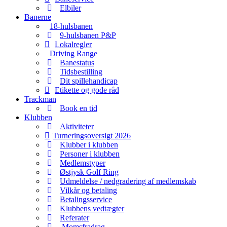
Elbiler
Banerne
18-hulsbanen
9-hulsbanen P&P
Lokalregler
Driving Range
Banestatus
Tidsbestilling
Dit spillehandicap
Etikette og gode råd
Trackman
Book en tid
Klubben
Aktiviteter
Turneringsoversigt 2026
Klubber i klubben
Personer i klubben
Medlemstyper
Østjysk Golf Ring
Udmeldelse / nedgradering af medlemskab
Vilkår og betaling
Betalingsservice
Klubbens vedtægter
Referater
Momsfradrag