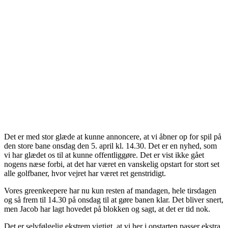
Det er med stor glæde at kunne annoncere, at vi åbner op for spil på
den store bane onsdag den 5. april kl. 14.30. Det er en nyhed, som
vi har glædet os til at kunne offentliggøre. Det er vist ikke gået
nogens næse forbi, at det har været en vanskelig opstart for stort set
alle golfbaner, hvor vejret har været ret genstridigt.
Vores greenkeepere har nu kun resten af mandagen, hele tirsdagen
og så frem til 14.30 på onsdag til at gøre banen klar. Det bliver snert,
men Jacob har lagt hovedet på blokken og sagt, at det er tid nok.
Det er selvfølgelig ekstrem vigtigt, at vi her i opstarten passer ekstra