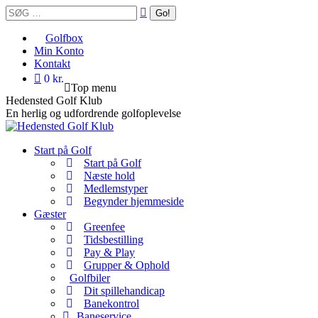
Skip
Search:
to
content
Golfbox
Min Konto
Kontakt
0 kr.
Top menu
Hedensted Golf Klub
En herlig og udfordrende golfoplevelse
Start på Golf
Start på Golf
Næste hold
Medlemstyper
Begynder hjemmeside
Gæster
Greenfee
Tidsbestilling
Pay & Play
Grupper & Ophold
Golfbiler
Dit spillehandicap
Banekontrol
Baneservice