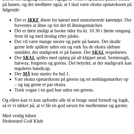
på banen, og det medfører også, at I skal være ekstra opmærksom på
følgende:
Der er
IKKE
åbent for kørsel med motoriserede køretøjer. Der
forventes at åbne op for det til åbningsmatchen
Det er først muligt at booke tider fra kl. 10.30 i første omgang
frem til og med tirsdag efter påske.
Der vil være mange snorre og pæle på banen. Det skulle
gerne lede spillere uden om og væk fra de ekstra sårbare
områder, der stadigvæk er på banen. Det
SKAL
respekteres.
Der
SKAL
spilles med oplæg på alt klippet areal. Semirough,
fairway, forgreen og greens. Det betyder, at der stadigvæk kan
reguleres handicap.
Der
MÅ
kun startes fra hul 1.
Vær ekstra opmærksom på greens og ret nedslagsmærker op
– og tag gerne et par ekstra.
Træk vogne i en god bue uden om greens.
Og ellers kan vi kun opfordre alle til at bruge sund fornuft og logik,
så er vi sikker på, at vi får en god sæson for medlemmer og gæster.
Med venlig hilsen
Hedensted Golf Klub