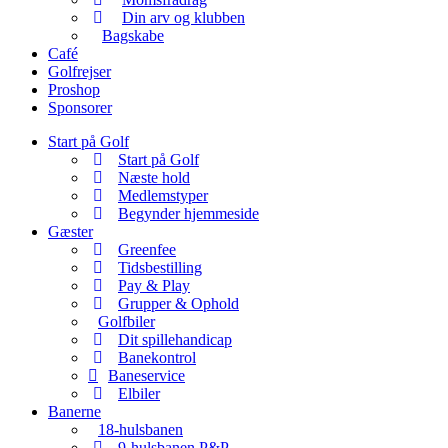
Din arv og klubben
Bagskabe
Café
Golfrejser
Proshop
Sponsorer
Start på Golf
Start på Golf
Næste hold
Medlemstyper
Begynder hjemmeside
Gæster
Greenfee
Tidsbestilling
Pay & Play
Grupper & Ophold
Golfbiler
Dit spillehandicap
Banekontrol
Baneservice
Elbiler
Banerne
18-hulsbanen
9-hulsbanen P&P