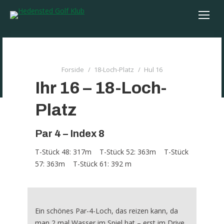
You are here:
Forside
18-Loch-Platz
Hul 16
Ihr 16 – 18-Loch-
Platz
Par 4 – Index 8
T-Stück 48: 317m T-Stück 52: 363m T-Stück
57: 363m T-Stück 61: 392 m
Ein schönes Par-4-Loch, das reizen kann, da
man 2 mal Wasser im Spiel hat – erst im Drive,