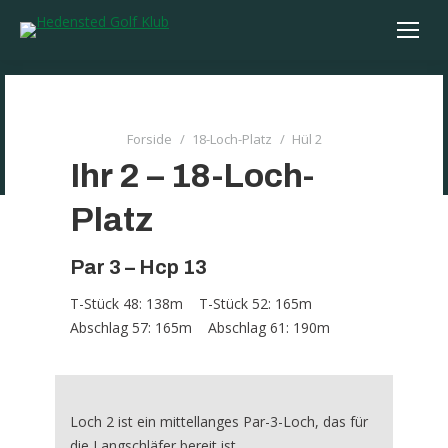
You are here:
Forside
18-Loch-Platz
Hül 2
Ihr 2 – 18-Loch-
Platz
Par 3 – Hcp 13
T-Stück 48: 138m T-Stück 52: 165m
Abschlag 57: 165m Abschlag 61: 190m
Loch 2 ist ein mittellanges Par-3-Loch, das für
die Langschläfer bereit ist.