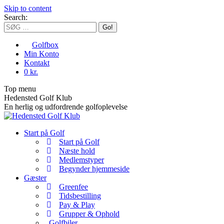
Skip to content
Search:
Golfbox
Min Konto
Kontakt
0 kr.
Top menu
Hedensted Golf Klub
En herlig og udfordrende golfoplevelse
Start på Golf
Start på Golf
Næste hold
Medlemstyper
Begynder hjemmeside
Gæster
Greenfee
Tidsbestilling
Pay & Play
Grupper & Ophold
Golfbiler