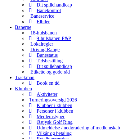
Dit spillehandicap
Banekontrol
Baneservice
Elbiler
Banerne
18-hulsbanen
9-hulsbanen P&P
Lokalregler
Driving Range
Banestatus
Tidsbestilling
Dit spillehandicap
Etikette og gode råd
Trackman
Book en tid
Klubben
Aktiviteter
Turneringsoversigt 2026
Klubber i klubben
Personer i klubben
Medlemstyper
Østjysk Golf Ring
Udmeldelse / nedgradering af medlemskab
Vilkår og betaling
Betalingsservice