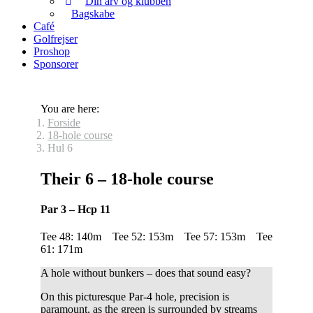
Din arv og klubben
Bagskabe
Café
Golfrejser
Proshop
Sponsorer
You are here:
Forside
18-hole course
Hul 6
Their 6 – 18-hole course
Par 3 – Hcp 11
Tee 48: 140m Tee 52: 153m Tee 57: 153m Tee
61: 171m
A hole without bunkers – does that sound easy?
On this picturesque Par-4 hole, precision is
paramount, as the green is surrounded by streams