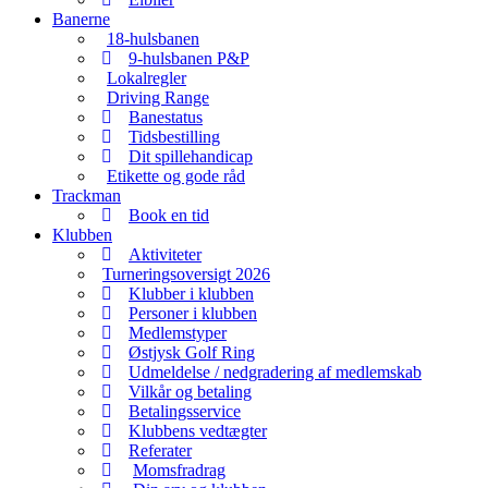
Banerne
18-hulsbanen
9-hulsbanen P&P
Lokalregler
Driving Range
Banestatus
Tidsbestilling
Dit spillehandicap
Etikette og gode råd
Trackman
Book en tid
Klubben
Aktiviteter
Turneringsoversigt 2026
Klubber i klubben
Personer i klubben
Medlemstyper
Østjysk Golf Ring
Udmeldelse / nedgradering af medlemskab
Vilkår og betaling
Betalingsservice
Klubbens vedtægter
Referater
Momsfradrag