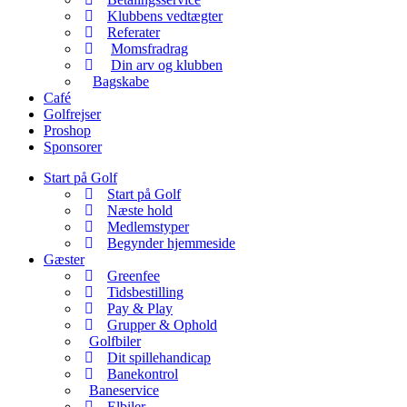
Klubbens vedtægter
Referater
Momsfradrag
Din arv og klubben
Bagskabe
Café
Golfrejser
Proshop
Sponsorer
Start på Golf
Start på Golf
Næste hold
Medlemstyper
Begynder hjemmeside
Gæster
Greenfee
Tidsbestilling
Pay & Play
Grupper & Ophold
Golfbiler
Dit spillehandicap
Banekontrol
Baneservice
Elbiler